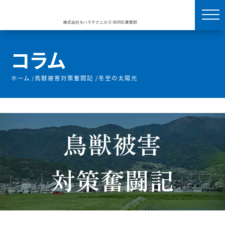
コラム
ホーム
/
鳥獣被害対策奮闘記
/
冬至の太陽光
鳥獣被害
対策奮闘記