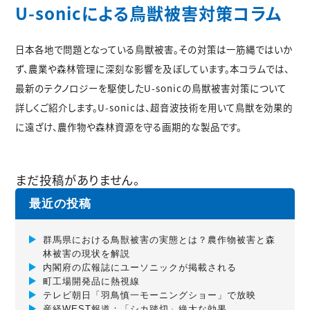
U-sonicによる鳥獣被害対策コラム
日本各地で問題となっている鳥獣被害。その対策は一筋縄ではいか
ず、農業や森林管理に深刻な影響を及ぼしています。本コラムでは、
最新のテクノロジーを駆使したU-sonicの鳥獣被害対策について
詳しくご紹介します。U-sonicは、超音波技術を用いて鳥獣を効果的
に遠ざけ、農作物や森林資源を守る画期的な製品です。
まだ投稿がありません。
最近の投稿
群馬県における鳥獣被害の実態とは？農作物被害と森
林被害の現状を解説
内閣府の広報誌にユーソニックが掲載される
町工場開発品に熱視線
テレビ朝日「羽鳥慎一モーニングショー」で放映
産経WEST報道：「シカ踏切」絶大な効果