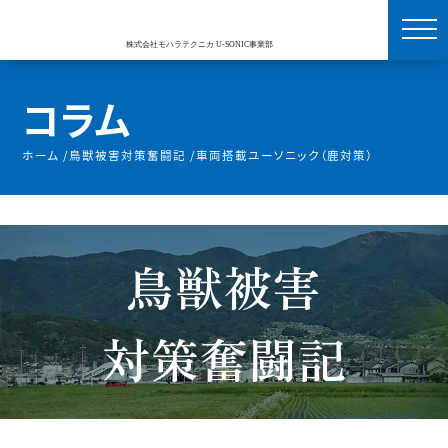
コラム
ホーム
/
鳥獣被害対策奮闘記
/
車両搭載ユーソニック（鹿対策）
鳥獣被害
対策奮闘記